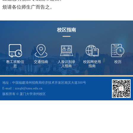
烦请各位师生广而告之。
校区指南
教工班船信
交通指南
人脸识别录
校园网使用
校历
息
入指南
指南
地址：中国福建漳州招商局经济技术开发区南滨大道300号
E-mail：zzxqb@xmu.edu.cn
版权所有 © 厦门大学漳州校区