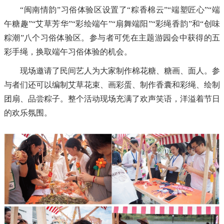
“闽南情韵”习俗体验区设置了“粽香棉云”“端塑匠心”“端
午糖趣”“艾草芳华”“彩绘端午”“扇舞端阳”“彩绳香韵”和“创味
粽潮”八个习俗体验区。参与者可凭在主题游园会中获得的五
彩手绳，换取端午习俗体验的机会。
现场邀请了民间艺人为大家制作棉花糖、糖画、面人。参
与者们还可以编制艾草花束、画彩蛋、制作香囊和彩绳、绘制
团扇、品尝粽子。整个活动现场充满了欢声笑语，洋溢着节日
的欢乐氛围。