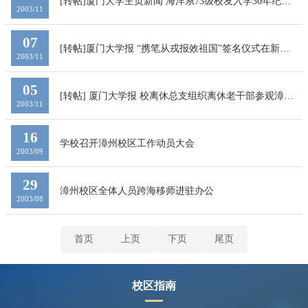
[转帖]厦门大学主页新闻 海洋系73级校友入学30年纪念
2003/11
活动在漳州校区举行
07
[转帖]厦门大学报 “携笔从戎报效祖国”签名仪式在新校
2003/11
区举行
05
[转帖] 厦门大学报 校离休总支组织离休老干部参观漳州
2003/11
校区
16
学校召开漳州校区工作动员大会
2003/09
29
漳州校区全体人员跨海移师进驻办公
2003/08
首页
上页
下页
尾页
校区指南